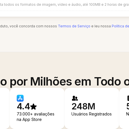
ta todos os formatos de imagem, vídeo e áudio, até 100MB e 2 horas de gr
oduto, você concorda com nossos
Termos de Serviço
e leu nossa
Política d
o por Milhões em Todo
4.4
248M
73.000+ avaliações
Usuários Registrados
N
na App Store