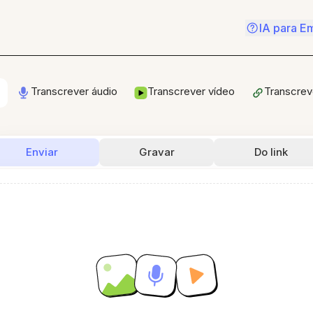
IA para E
Transcrever áudio
Transcrever vídeo
Transcreve
Enviar
Gravar
Do link