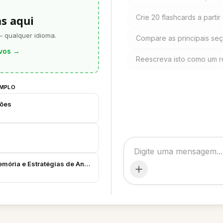
as aqui
Crie 20 flashcards a partir
— qualquer idioma.
Compare as principais se
vos
→
Reescreva isto como um r
EMPLO
iões
emória e Estratégias de Anotação