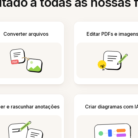
itado a todas as nossas
Converter arquivos
Editar PDFs e imagen
er e rascunhar anotações
Criar diagramas com I