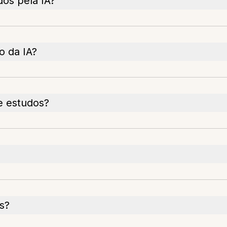
os pela IA?
o da IA?
e estudos?
s?