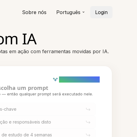
Sobre nós
Português
Login
com IA
 notas em ação com ferramentas movidas por IA.
AI powered (Demo)
scolha um prompt
o — então qualquer prompt será executado nele.
os-chave
ação e responsáveis disto
o de estudo de 4 semanas