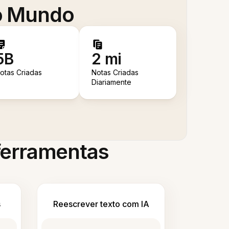
 o Mundo
5B
2 mi
otas Criadas
Notas Criadas
Diariamente
 ferramentas
s
Reescrever texto com IA