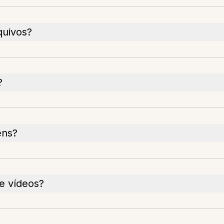
quivos?
?
ens?
e vídeos?