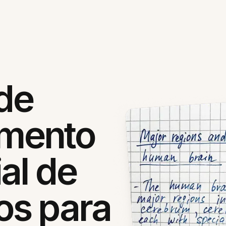
 de
mento
al de
s para