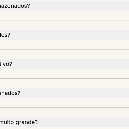
mazenados?
dos?
tivo?
enados?
muito grande?