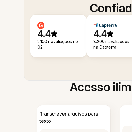
Confiad
4.4
4.4
2.100+ avaliações no
8.200+ avaliações
G2
na Capterra
Acesso ilim
Transcrever arquivos para
texto