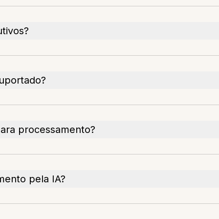
tivos?
suportado?
para processamento?
mento pela IA?