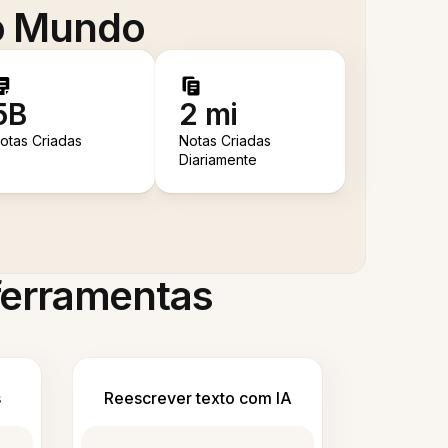
 o Mundo
5B
2 mi
otas Criadas
Notas Criadas
Diariamente
 ferramentas
s
Reescrever texto com IA