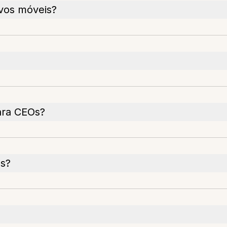
ivos móveis?
?
ara CEOs?
os?