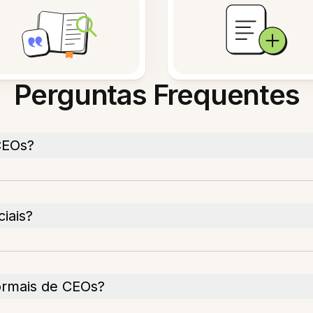
Perguntas Frequentes
CEOs?
iais?
formais de CEOs?