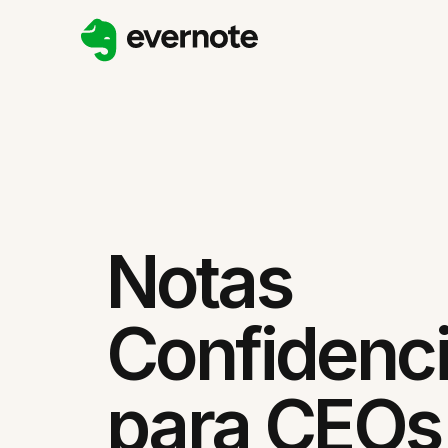
Notas
Confidenci
para CEOs