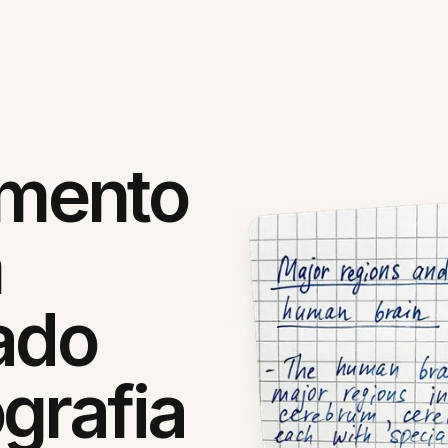
mento
m
ado
grafia