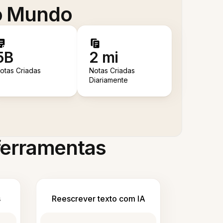
 o Mundo
5B
2 mi
otas Criadas
Notas Criadas
Diariamente
 ferramentas
s
Reescrever texto com IA