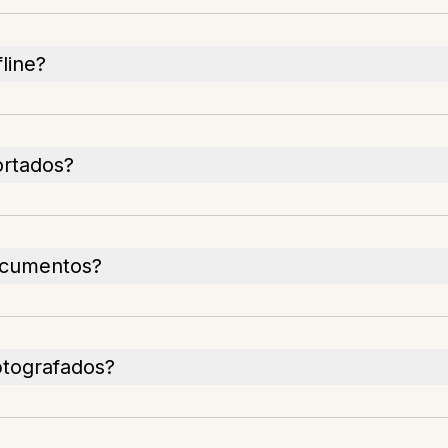
line?
ortados?
ocumentos?
ptografados?