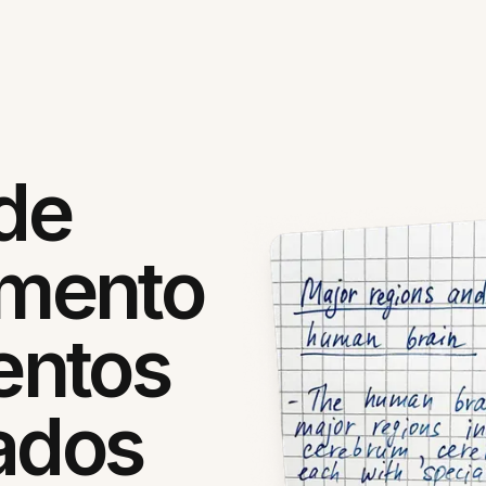
 de
mento
entos
ados