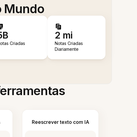
 o Mundo
5B
2 mi
otas Criadas
Notas Criadas
Diariamente
 ferramentas
s
Reescrever texto com IA