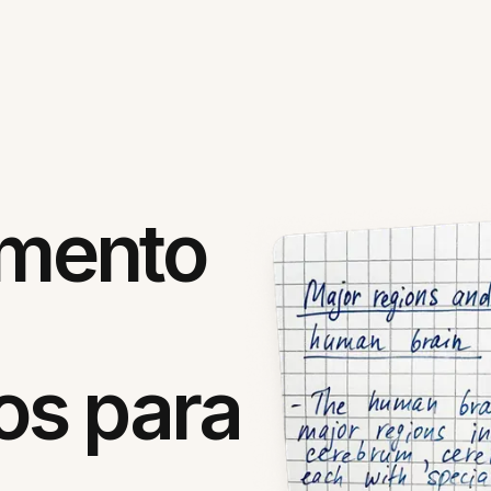
mento
s para