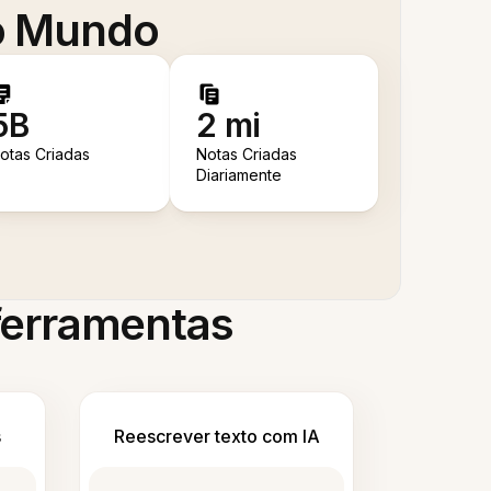
 o Mundo
5B
2 mi
otas Criadas
Notas Criadas
Diariamente
 ferramentas
s
Reescrever texto com IA