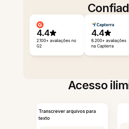
Confiad
4.4
4.4
2.100+ avaliações no
8.200+ avaliações
G2
na Capterra
Acesso ilim
Transcrever arquivos para
texto