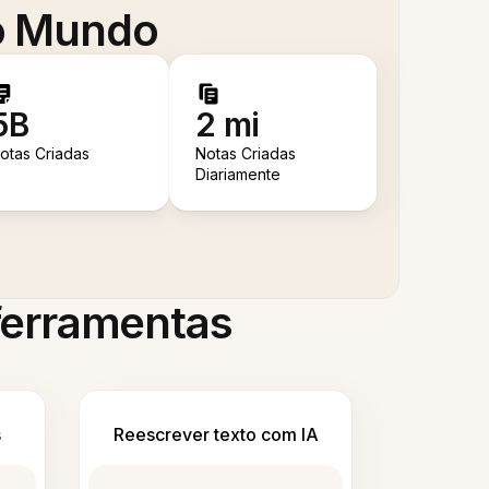
 o Mundo
5B
2 mi
otas Criadas
Notas Criadas
Diariamente
 ferramentas
s
Reescrever texto com IA