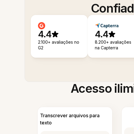
Confiad
4.4
4.4
2.100+ avaliações no
8.200+ avaliações
G2
na Capterra
Acesso ilim
Transcrever arquivos para
texto