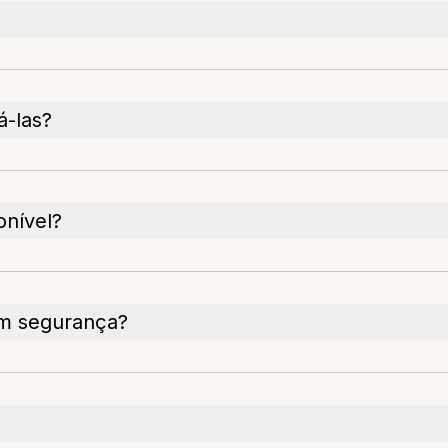
á-las?
onível?
m segurança?