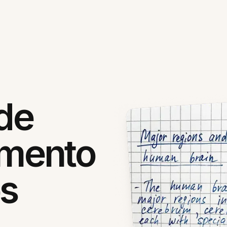
 de
mento
os