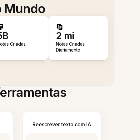
 o Mundo
5B
2 mi
otas Criadas
Notas Criadas
Diariamente
 ferramentas
s
Reescrever texto com IA