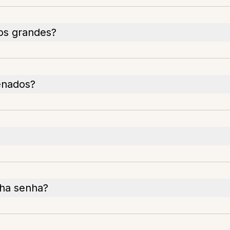
vos grandes?
enados?
ha senha?