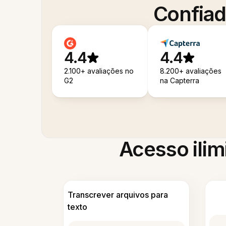
Confiad
4.4
4.4
2.100+ avaliações no
8.200+ avaliações
G2
na Capterra
Acesso ilim
Transcrever arquivos para
texto