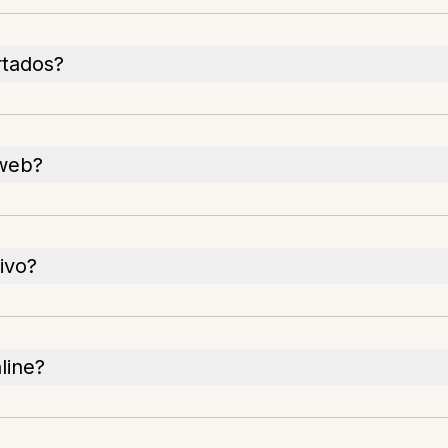
rtados?
 web?
ivo?
line?