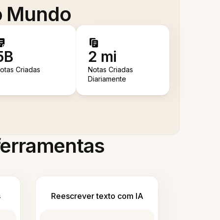
 o Mundo
5B
2 mi
otas Criadas
Notas Criadas
Diariamente
 ferramentas
s
Reescrever texto com IA