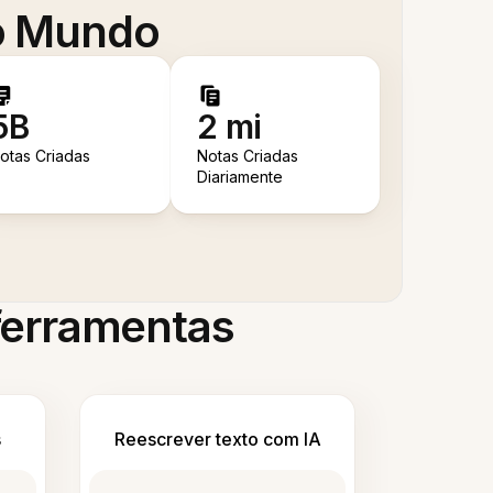
 o Mundo
5B
2 mi
otas Criadas
Notas Criadas
Diariamente
 ferramentas
s
Reescrever texto com IA