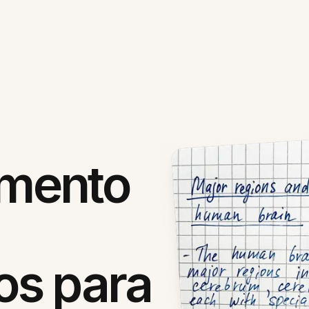
mento
s para