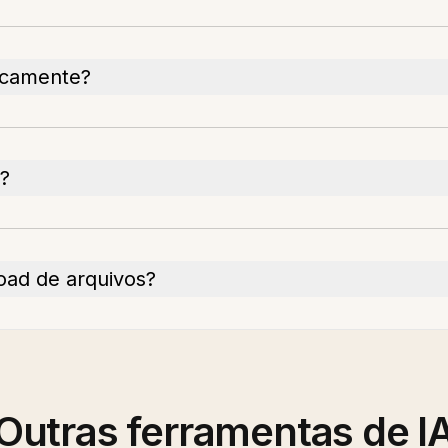
ticamente?
p?
oad de arquivos?
Outras ferramentas de I