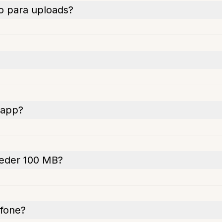
o para uploads?
 app?
ceder 100 MB?
efone?