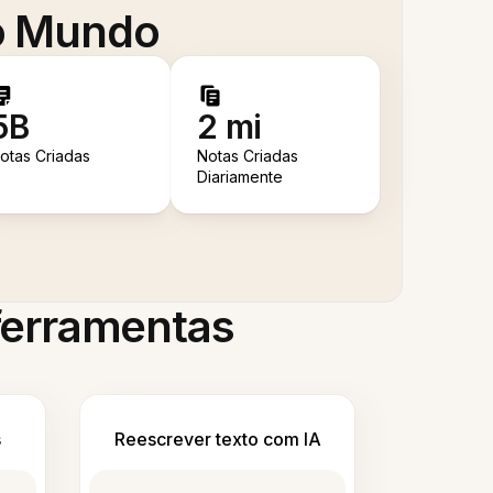
 o Mundo
5B
2 mi
otas Criadas
Notas Criadas
Diariamente
 ferramentas
s
Reescrever texto com IA