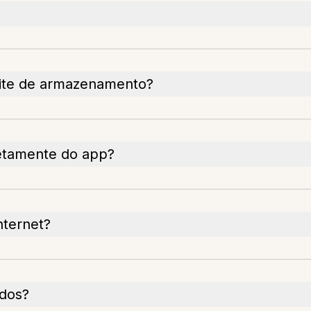
mite de armazenamento?
etamente do app?
nternet?
ídos?