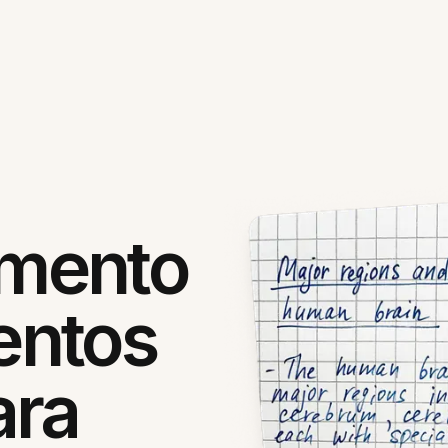
mento
entos
ara