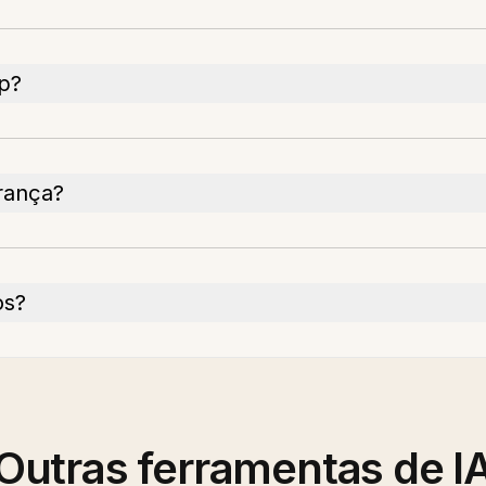
p?
rança?
os?
Outras ferramentas de I