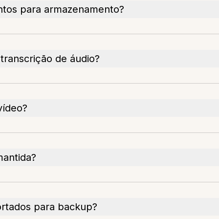
ntos para armazenamento?
transcrição de áudio?
vídeo?
mantida?
portados para backup?