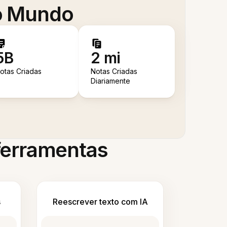
 o Mundo
5B
2 mi
otas Criadas
Notas Criadas
Diariamente
 ferramentas
s
Reescrever texto com IA