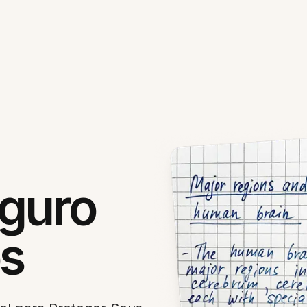
guro
os