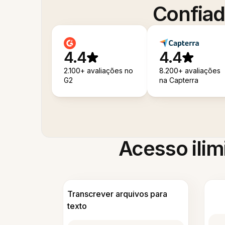
Confiad
4.4
4.4
2.100+ avaliações no
8.200+ avaliações
G2
na Capterra
Acesso ilim
Transcrever arquivos para
texto