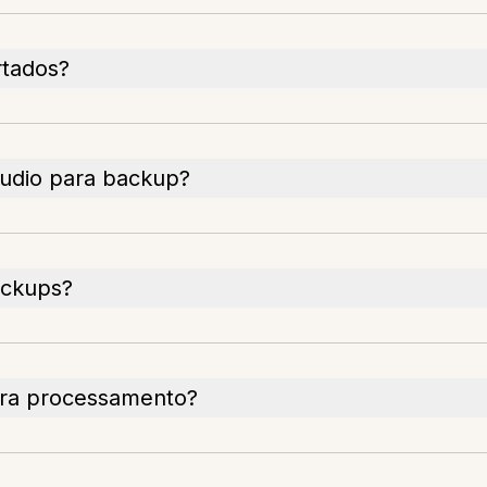
rtados?
áudio para backup?
ackups?
ara processamento?