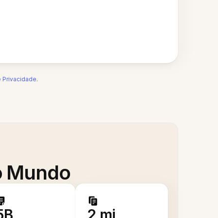
e Privacidade
.
 o Mundo
5B
2 mi