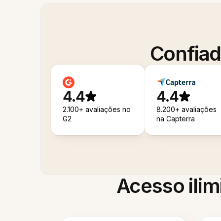
Confiad
4.4
4.4
2.100+ avaliações no
8.200+ avaliações
G2
na Capterra
Acesso ilim