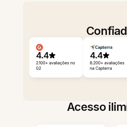
Confiad
4.4
4.4
2.100+ avaliações no
8.200+ avaliações
G2
na Capterra
Acesso ilim