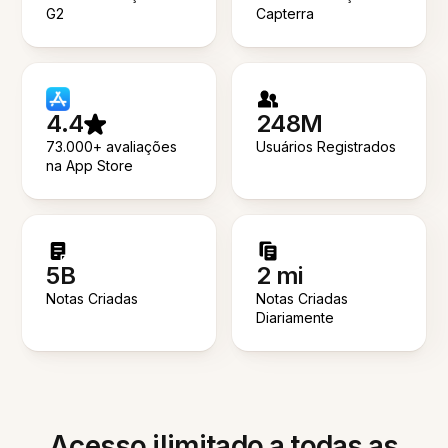
G2
Capterra
4.4
248M
73.000+ avaliações
Usuários Registrados
na App Store
5B
2 mi
Notas Criadas
Notas Criadas
Diariamente
Acesso ilimitado a todas as