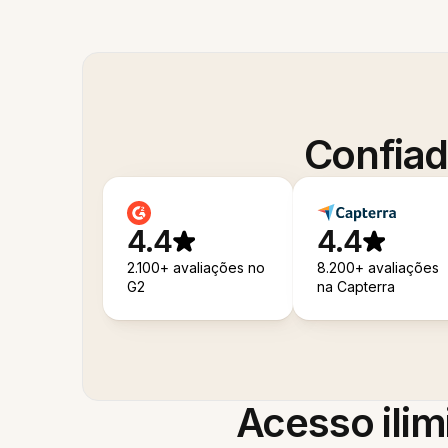
Confiad
4.4
4.4
2.100+ avaliações no
8.200+ avaliações
G2
na Capterra
Acesso ilim