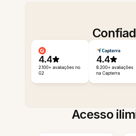
Confiad
4.4
4.4
2.100+ avaliações no
8.200+ avaliações
G2
na Capterra
Acesso ilim