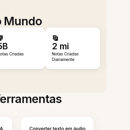
 o Mundo
5B
2 mi
otas Criadas
Notas Criadas
Diariamente
 ferramentas
IA
Converter texto em áudio