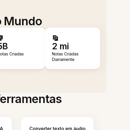
 o Mundo
5B
2 mi
otas Criadas
Notas Criadas
Diariamente
 ferramentas
IA
Converter texto em áudio