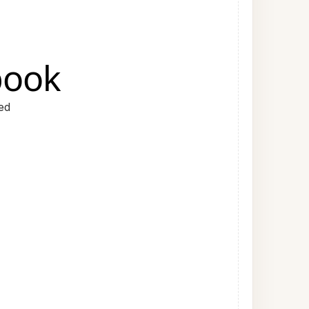
book
ed