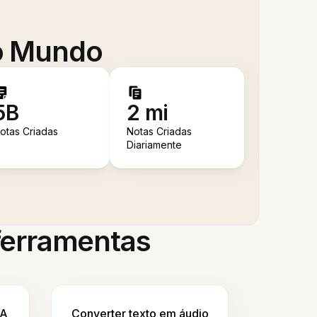
 o Mundo
5B
2 mi
otas Criadas
Notas Criadas
Diariamente
 ferramentas
IA
Converter texto em áudio