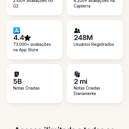
2.100+ avaliações no
8.200+ avaliações na
G2
Capterra
4.4
248M
73.000+ avaliações
Usuários Registrados
na App Store
5B
2 mi
Notas Criadas
Notas Criadas
Diariamente