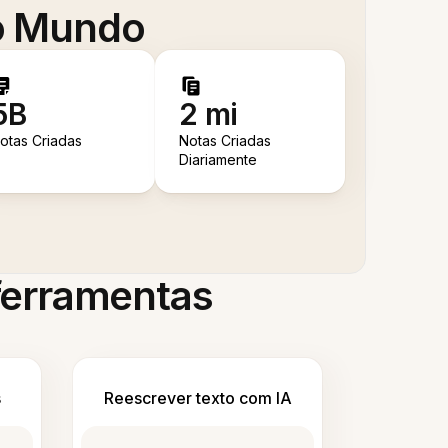
 o Mundo
5B
2 mi
otas Criadas
Notas Criadas
Diariamente
 ferramentas
s
Reescrever texto com IA