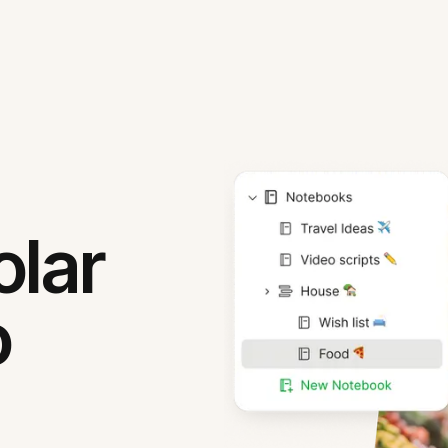
olar
o