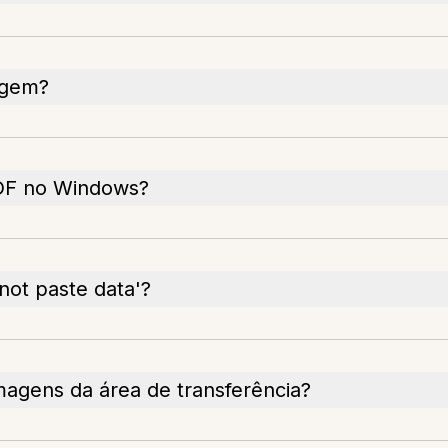
agem?
PDF no Windows?
not paste data'?
agens da área de transferência?