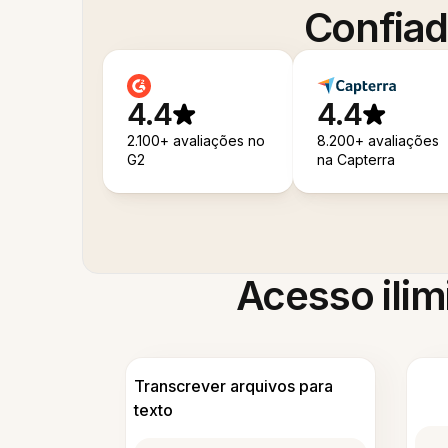
Confiad
4.4
4.4
2.100+ avaliações no
8.200+ avaliações
G2
na Capterra
Acesso ilim
Transcrever arquivos para
texto