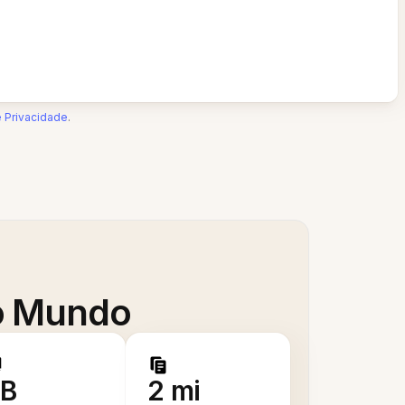
e Privacidade
.
 o Mundo
B
2 mi