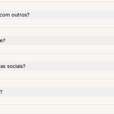
 com outros?
ce?
as sociais?
?