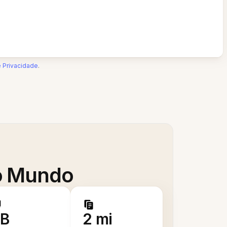
e Privacidade
.
 o Mundo
B
2 mi