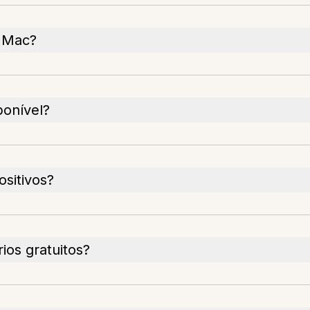
m Mac?
ponível?
ositivos?
ios gratuitos?