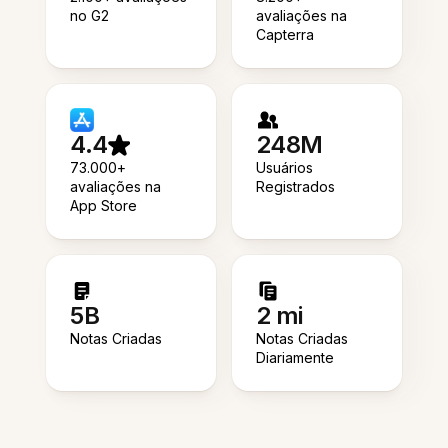
no G2
avaliações na
Capterra
4.4
248M
73.000+
Usuários
avaliações na
Registrados
App Store
5B
2 mi
Notas Criadas
Notas Criadas
Diariamente