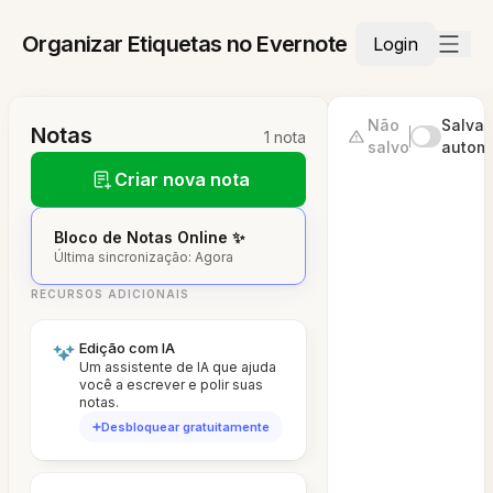
Organizar Etiquetas no Evernote
Login
Não
Salvar
Notas
1 nota
salvo
autom
Criar nova nota
Bloco de Notas Online ✨
Última sincronização: Agora
RECURSOS ADICIONAIS
Edição com IA
Um assistente de IA que ajuda
você a escrever e polir suas
notas.
Desbloquear gratuitamente