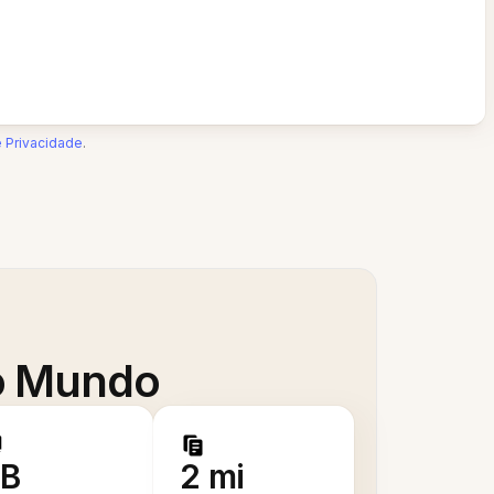
e Privacidade
.
 o Mundo
B
2 mi