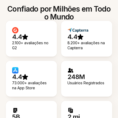
Confiado por Milhões em Todo
o Mundo
4.4
4.4
2.100+ avaliações no
8.200+ avaliações na
G2
Capterra
4.4
248M
73.000+ avaliações
Usuários Registrados
na App Store
5B
2 mi