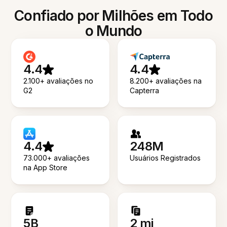
Confiado por Milhões em Todo
o Mundo
4.4
4.4
2.100+ avaliações no
8.200+ avaliações na
G2
Capterra
4.4
248M
73.000+ avaliações
Usuários Registrados
na App Store
5B
2 mi