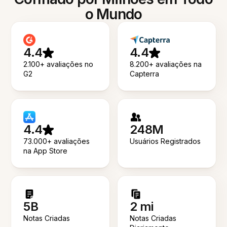
o Mundo
4.4
4.4
2.100+ avaliações no
8.200+ avaliações na
G2
Capterra
4.4
248M
73.000+ avaliações
Usuários Registrados
na App Store
5B
2 mi
Notas Criadas
Notas Criadas