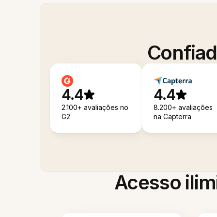
Confiad
4.4
4.4
2.100+ avaliações no
8.200+ avaliações
G2
na Capterra
Acesso ilim