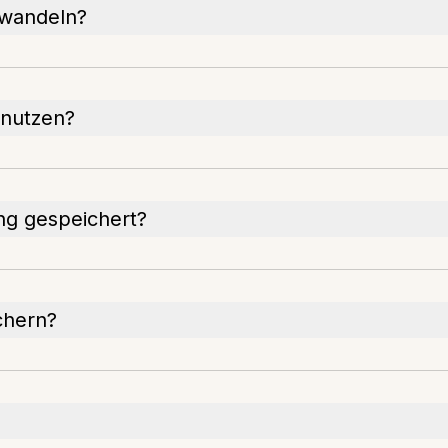
mwandeln?
 nutzen?
ng gespeichert?
chern?