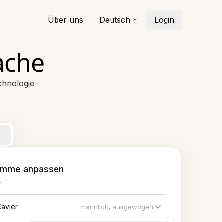
Über uns
Deutsch
Login
ache
echnologie
imme anpassen
E
Xavier
männlich, ausgewogen