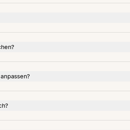
chen?
t anpassen?
ich?