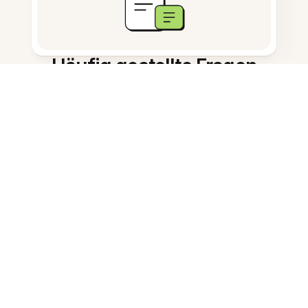
Häufig gestellte Fragen
Was macht dieser Dienst?
Wie werden die
Zusammenfassungen verkürzt?
Kann ich die Ergebnisse
bearbeiten?