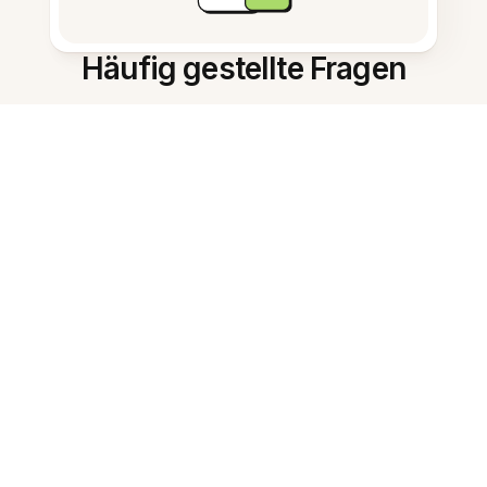
Häufig gestellte Fragen
Was macht diese Funktion?
Welche Notiztypen eignen sich
am besten?
Kann ich Kartenformate
anpassen?