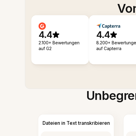
Von
4.4
4.4
2.100+ Bewertungen
8.200+ Bewertung
auf G2
auf Capterra
Unbegren
Dateien in Text transkribieren