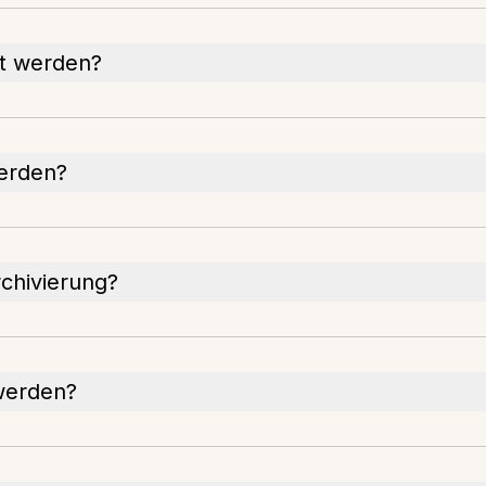
rt werden?
werden?
rchivierung?
werden?