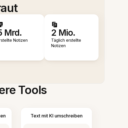
raut
5 Mrd.
2 Mio.
rstellte Notizen
Täglich erstellte
Notizen
ere Tools
ten
Text mit KI umschreiben