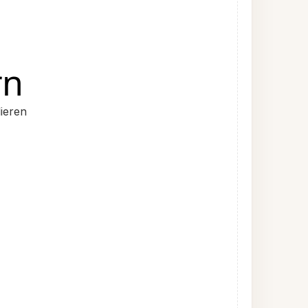
rn
ieren