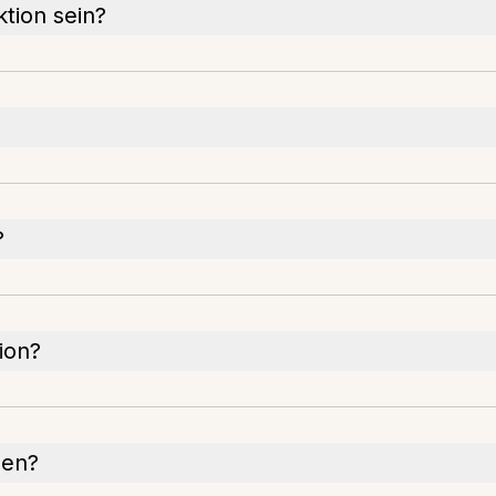
ktion sein?
?
ion?
den?