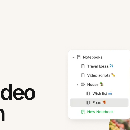
ideo
n