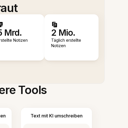
raut
5 Mrd.
2 Mio.
rstellte Notizen
Täglich erstellte
Notizen
ere Tools
ten
Text mit KI umschreiben