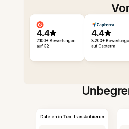
Von
4.4
4.4
2.100+ Bewertungen
8.200+ Bewertung
auf G2
auf Capterra
Unbegren
Dateien in Text transkribieren