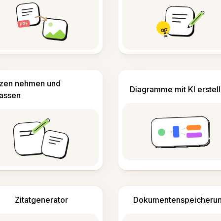
izen nehmen und
Diagramme mit KI erstel
fassen
Zitatgenerator
Dokumentenspeicheru