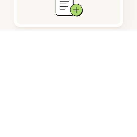
Dokumentenspeicherung
Häufig gestellte Fragen
Wie wandle ich Word auf dem
Desktop in PDF um?