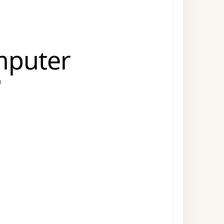
mputer
n