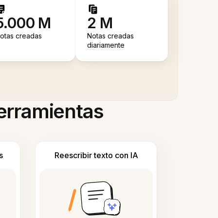
5.000 M
2 M
otas creadas
Notas creadas
diariamente
herramientas
s
Reescribir texto con IA