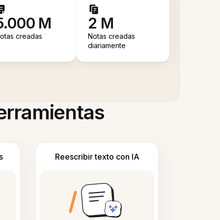
5.000 M
2 M
otas creadas
Notas creadas
diariamente
herramientas
s
Reescribir texto con IA