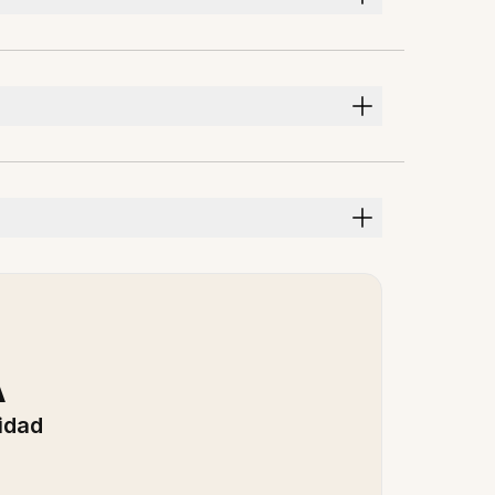
A
idad