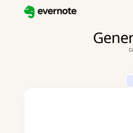
Gener
C