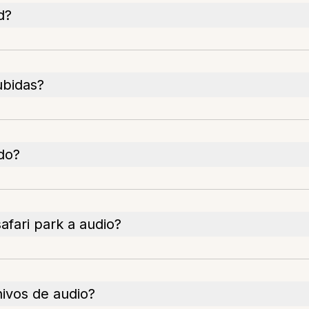
d?
ubidas?
do?
fari park a audio?
ivos de audio?