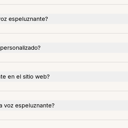
voz espeluznante?
personalizado?
e en el sitio web?
a voz espeluznante?