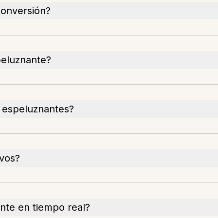
conversión?
peluznante?
 espeluznantes?
ivos?
ante en tiempo real?