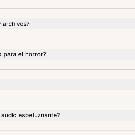
 archivos?
b para el horror?
?
l audio espeluznante?