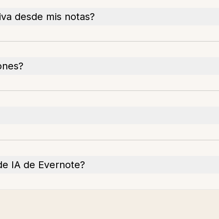
iva desde mis notas?
ones?
de IA de Evernote?