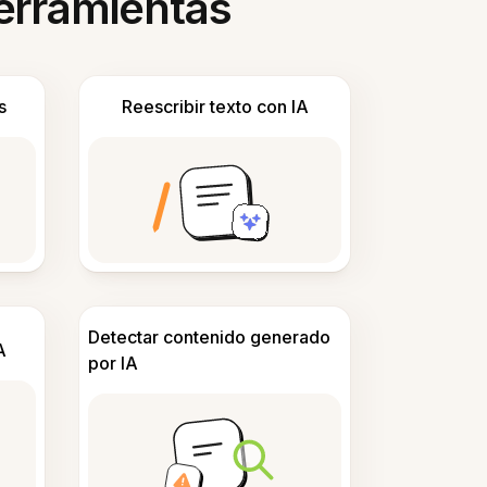
herramientas
s
Reescribir texto con IA
Detectar contenido generado
A
por IA