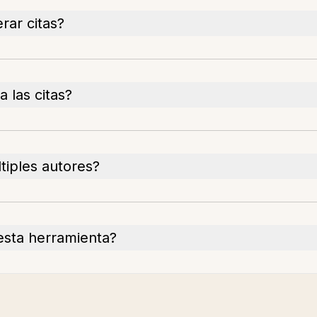
ar citas?
 las citas?
iples autores?
 esta herramienta?