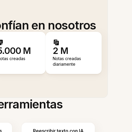
nfían en nosotros
5.000 M
2 M
otas creadas
Notas creadas
diariamente
herramientas
s
Reescribir texto con IA