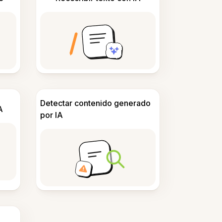
Detectar contenido generado
A
por IA