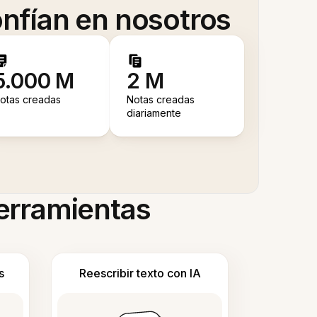
nfían en nosotros
5.000 M
2 M
otas creadas
Notas creadas
diariamente
herramientas
s
Reescribir texto con IA