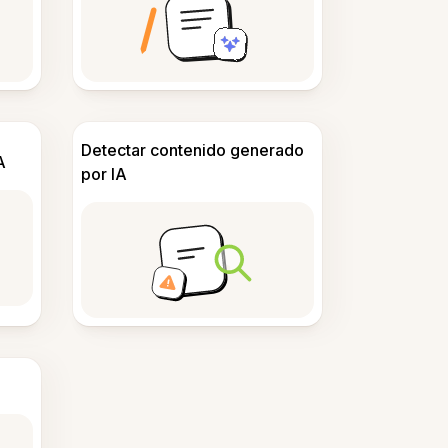
Detectar contenido generado
A
por IA