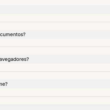
ocumentos?
navegadores?
ome?