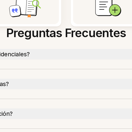
Preguntas Frecuentes
idenciales?
tas?
ción?