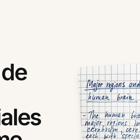
 de
ales
me