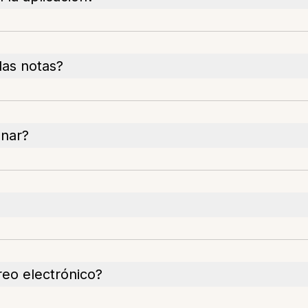
las notas?
enar?
reo electrónico?