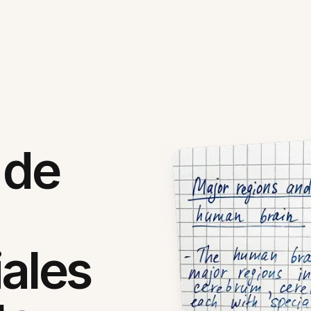
 de
ales