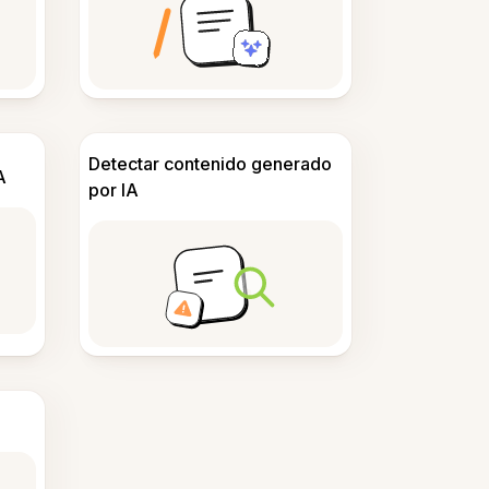
Detectar contenido generado
A
por IA