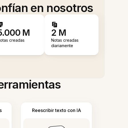
nfían en nosotros
5.000 M
2 M
otas creadas
Notas creadas
diariamente
herramientas
s
Reescribir texto con IA