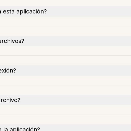
 esta aplicación?
archivos?
exión?
archivo?
 la aplicación?