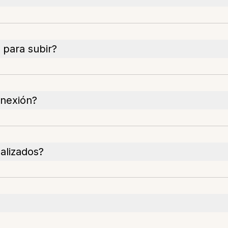
 para subir?
onexión?
nalizados?