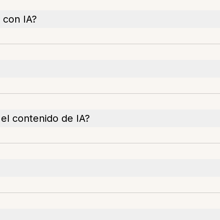
 con IA?
el contenido de IA?
?