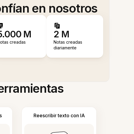
nfían en nosotros
5.000 M
2 M
otas creadas
Notas creadas
diariamente
herramientas
s
Reescribir texto con IA