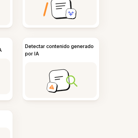
Detectar contenido generado
A
por IA