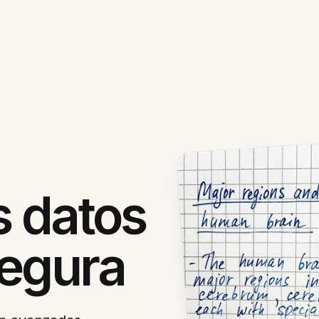
s datos
segura